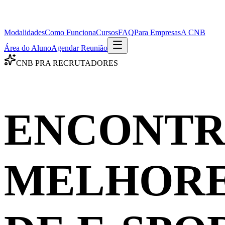
Modalidades
Como Funciona
Cursos
FAQ
Para Empresas
A CNB
Área do Aluno
Agendar Reunião
CNB PRA RECRUTADORES
ENCONTR
MELHORE