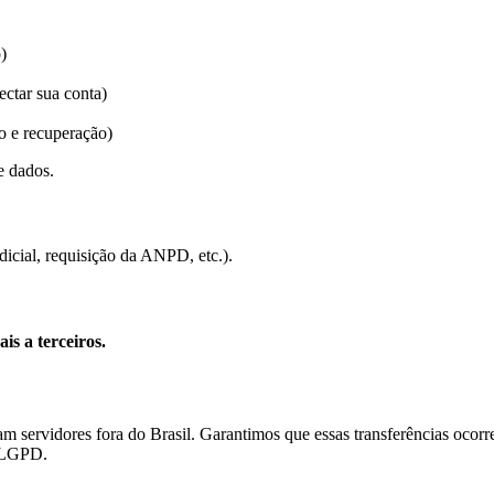
)
ctar sua conta)
o e recuperação)
e dados.
cial, requisição da ANPD, etc.).
s a terceiros.
 servidores fora do Brasil. Garantimos que essas transferências ocor
à LGPD.